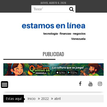
Saltar
JUEVES, AGOSTO 6, 2026
al
contenido
PUBLICIDAD
Estas aquí
Inicio
2022
abril