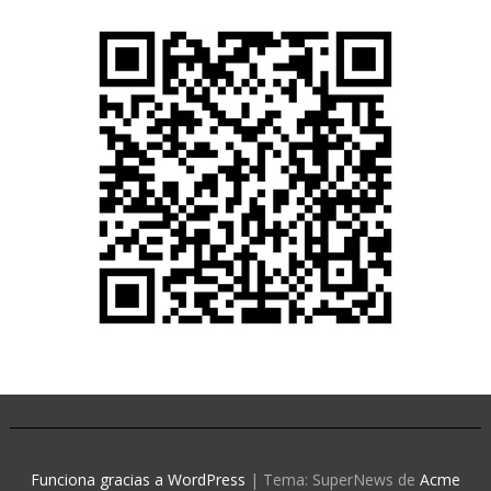
Funciona gracias a WordPress
|
Tema: SuperNews de
Acme