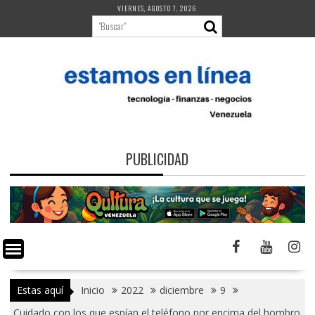
Saltar
VIERNES, AGOSTO 7, 2026
al
contenido
PUBLICIDAD
Estas aquí
Inicio
2022
diciembre
9
Cuidado con los que espían el teléfono por encima del hombro