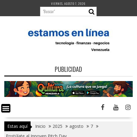
Saltar
VIERNES, AGOSTO 7, 2026
al
contenido
PUBLICIDAD
Estas aquí
Inicio
2025
agosto
7
Postúlate al Innoven Pitch Day