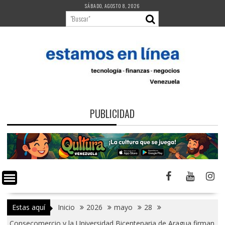
Saltar
SÁBADO, AGOSTO 8, 2026
al
contenido
PUBLICIDAD
Estas aquí
Inicio
2026
mayo
28
Consecomercio y la Universidad Bicentenaria de Aragua firman