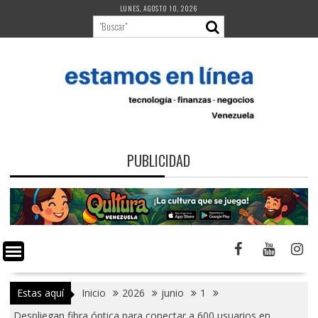
Saltar
LUNES, AGOSTO 10, 2026
al
contenido
PUBLICIDAD
Estas aquí
Inicio
2026
junio
1
Despliegan fibra óptica para conectar a 600 usuarios en