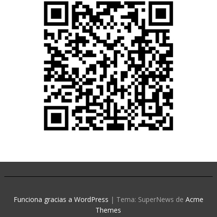
Funciona gracias a WordPress
|
Tema: SuperNews de
Acme
Themes