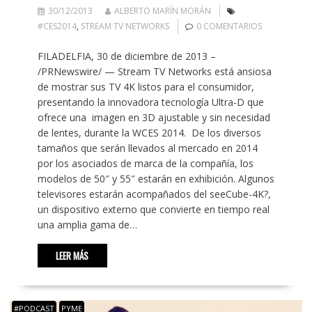
30/12/2013
ALBERTO MARÍN MORÁN
#CES2014
,
STREAM TV NETWORKS
0 COMENTARIOS
FILADELFIA, 30 de diciembre de 2013 –
/PRNewswire/ — Stream TV Networks está ansiosa
de mostrar sus TV 4K listos para el consumidor,
presentando la innovadora tecnología Ultra-D que
ofrece una imagen en 3D ajustable y sin necesidad
de lentes, durante la WCES 2014. De los diversos
tamaños que serán llevados al mercado en 2014
por los asociados de marca de la compañía, los
modelos de 50″ y 55″ estarán en exhibición. Algunos
televisores estarán acompañados del seeCube-4K?,
un dispositivo externo que convierte en tiempo real
una amplia gama de…
LEER MÁS
#PODCAST
PYME