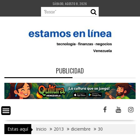
Saltar
SÁBADO, AGOSTO 8, 2026
al
contenido
PUBLICIDAD
Estas aquí
Inicio
2013
diciembre
30