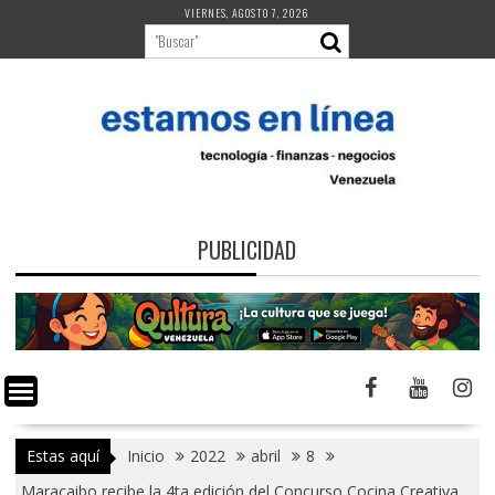
Saltar
VIERNES, AGOSTO 7, 2026
al
contenido
PUBLICIDAD
Estas aquí
Inicio
2022
abril
8
Maracaibo recibe la 4ta edición del Concurso Cocina Creativa