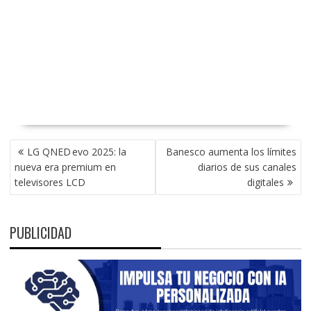
NAVEGACIÓN
LG QNED evo 2025: la
Banesco aumenta los límites
DE
nueva era premium en
diarios de sus canales
ENTRADAS
televisores LCD
digitales
PUBLICIDAD