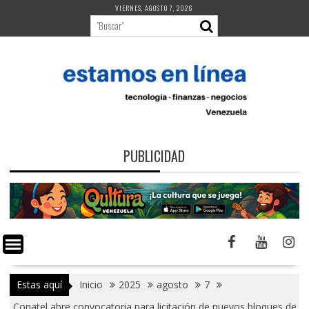
Saltar
VIERNES, AGOSTO 7, 2026
al
contenido
PUBLICIDAD
Estas aquí
Inicio
2025
agosto
7
Conatel abre convocatoria para licitación de nuevos bloques de