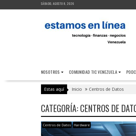
Saltar
SÁBADO, AGOSTO 8, 2026
al
contenido
NOSOTROS
COMUNIDAD TIC VENEZUELA
PODC
Estas aquí
Inicio
Centros de Datos
CATEGORÍA:
CENTROS DE DAT
Centros de Datos
Hardware