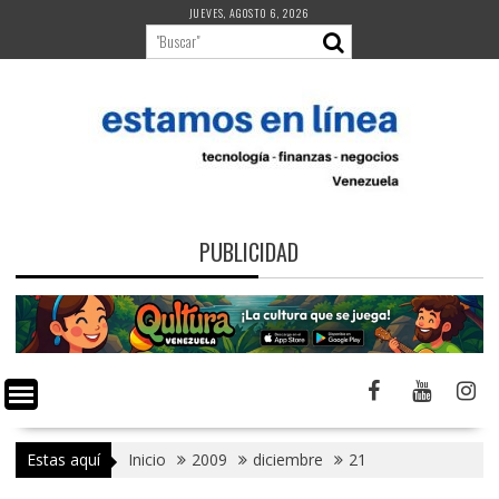
Saltar
JUEVES, AGOSTO 6, 2026
al
contenido
PUBLICIDAD
Estas aquí
Inicio
2009
diciembre
21