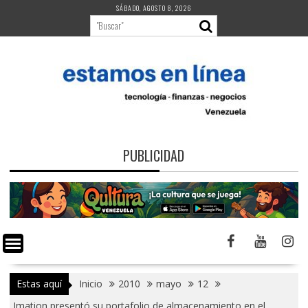
Saltar
SÁBADO, AGOSTO 8, 2026
al
contenido
PUBLICIDAD
Estas aquí
Inicio
2010
mayo
12
Imation presentó su portafolio de almacenamiento en el