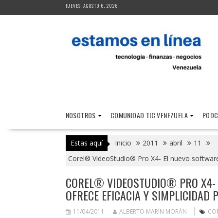
Saltar
JUEVES, AGOSTO 6, 2026
al
contenido
NOSOTROS
COMUNIDAD TIC VENEZUELA
PODC
Estas aquí
Inicio
2011
abril
11
Corel® VideoStudio® Pro X4- El nuevo software d
COREL® VIDEOSTUDIO® PRO X4- E
OFRECE EFICACIA Y SIMPLICIDAD 
11/04/2011
ALBERTO MARÍN MORÁN
CO