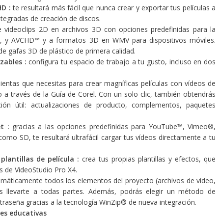
HD :
te resultará más fácil que nunca crear y exportar tus películas a
ntegradas de creación de discos.
e videoclips 2D en archivos 3D con opciones predefinidas para la
™, y AVCHD™ y a formatos 3D en WMV para dispositivos móviles.
 de gafas 3D de plástico de primera calidad.
zables :
configura tu espacio de trabajo a tu gusto, incluso en dos
ientas que necesitas para crear magníficas películas con vídeos de
o a través de la Guía de Corel. Con un solo clic, también obtendrás
ón útil: actualizaciones de producto, complementos, paquetes
et :
gracias a las opciones predefinidas para YouTube™, Vimeo®,
mo SD, te resultará ultrafácil cargar tus vídeos directamente a tu
lantillas de película :
crea tus propias plantillas y efectos, que
os de VideoStudio Pro X4.
máticamente todos los elementos del proyecto (archivos de vídeo,
s llevarte a todas partes. Además, podrás elegir un método de
raseña gracias a la tecnología WinZip® de nueva integración.
nes educativas