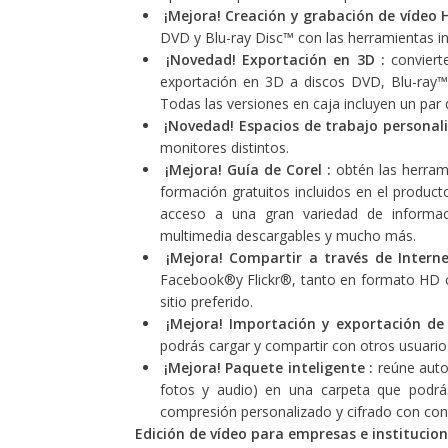
¡Mejora! Creación y grabación de vídeo 
DVD y Blu-ray Disc™ con las herramientas i
¡Novedad! Exportación en 3D :
conviert
exportación en 3D a discos DVD, Blu-ray
Todas las versiones en caja incluyen un par
¡Novedad! Espacios de trabajo personali
monitores distintos.
¡Mejora! Guía de Corel :
obtén las herram
formación gratuitos incluidos en el product
acceso a una gran variedad de informaci
multimedia descargables y mucho más.
¡Mejora! Compartir a través de Intern
Facebook®y Flickr®, tanto en formato HD co
sitio preferido.
¡Mejora! Importación y exportación de p
podrás cargar y compartir con otros usuari
¡Mejora! Paquete inteligente :
reúne auto
fotos y audio) en una carpeta que podrá
compresión personalizado y cifrado con cont
Edición de vídeo para empresas e institucio