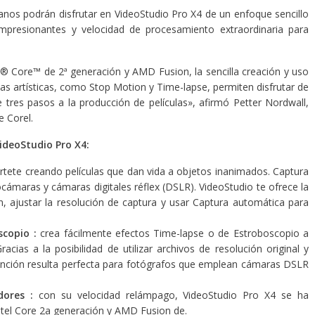
anos podrán disfrutar en VideoStudio Pro X4 de un enfoque sencillo
 impresionantes y velocidad de procesamiento extraordinaria para
® Core™ de 2ª generación y AMD Fusion, la sencilla creación y uso
tas artísticas, como Stop Motion y Time-lapse, permiten disfrutar de
de tres pasos a la producción de películas», afirmó Petter Nordwall,
e Corel.
ideoStudio Pro X4:
értete creando películas que dan vida a objetos inanimados. Captura
ámaras y cámaras digitales réflex (DSLR). VideoStudio te ofrece la
n, ajustar la resolución de captura y usar Captura automática para
scopio :
crea fácilmente efectos Time-lapse o de Estroboscopio a
racias a la posibilidad de utilizar archivos de resolución original y
unción resulta perfecta para fotógrafos que emplean cámaras DSLR
dores :
con su velocidad relámpago, VideoStudio Pro X4 se ha
ntel Core 2a generación y AMD Fusion de.