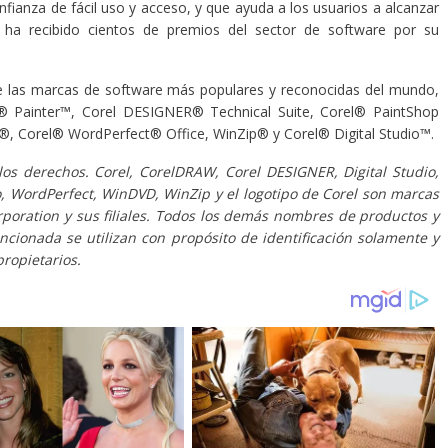
ianza de fácil uso y acceso, y que ayuda a los usuarios a alcanzar
l ha recibido cientos de premios del sector de software por su
 las marcas de software más populares y reconocidas del mundo,
 Painter™, Corel DESIGNER® Technical Suite, Corel® PaintShop
 Corel® WordPerfect® Office, WinZip® y Corel® Digital Studio™.
os derechos. Corel, CorelDRAW, Corel DESIGNER, Digital Studio,
io, WordPerfect, WinDVD, WinZip y el logotipo de Corel son marcas
rporation y sus filiales. Todos los demás nombres de productos y
encionada se utilizan
con propósito de identificación solamente y
ropietarios.