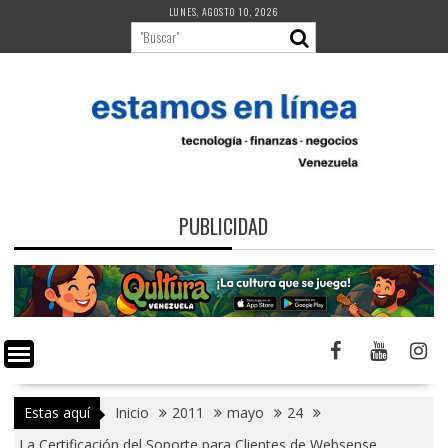
Saltar
LUNES, AGOSTO 10, 2026
al
contenido
PUBLICIDAD
Estas aquí
Inicio
2011
mayo
24
La Certificación del Soporte para Clientes de Websense