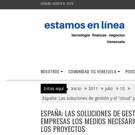
Saltar
SÁBADO, AGOSTO 8, 2026
al
contenido
NOSOTROS
COMUNIDAD TIC VENEZUELA
PODC
Estas aquí
Inicio
2011
julio
10
España: Las soluciones de gestión y el “cloud”
ESPAÑA: LAS SOLUCIONES DE GEST
EMPRESAS LOS MEDIOS NECESARI
LOS PROYECTOS