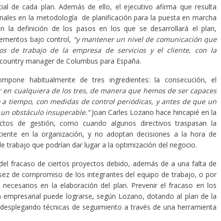
icial de cada plan. Además de ello, el ejecutivo afirma que resulta
onales en la metodología de planificación para la puesta en marcha
n la definición de los pasos en los que se desarrollará el plan,
lementos bajo control,
“y mantener un nivel de comunicación que
s de trabajo de la empresa de servicios y el cliente, con la
 country manager de Columbus para España.
pone habitualmente de tres ingredientes: la consecución, el
 en cualquiera de los tres, de manera que hemos de ser capaces
to a tiempo, con medidas de control periódicas, y antes de que un
n un obstáculo insuperable.”
Joan Carles Lozano hace hincapié en la
yectos de gestión, como cuando algunos directivos traspasan la
iciente en la organización, y no adoptan decisiones a la hora de
e trabajo que podrían dar lugar a la optimización del negocio.
r del fracaso de ciertos proyectos debido, además de a una falta de
asez de compromiso de los integrantes del equipo de trabajo, o por
 necesarios en la elaboración del plan. Prevenir el fracaso en los
 empresarial puede lograrse, según Lozano, dotando al plan de la
y desplegando técnicas de seguimiento a través de una herramienta