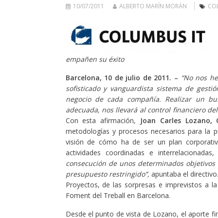
10/07/2011
ALBERTO MARÍN MORÁN
CO
empañen su éxito
Barcelona, 10 de julio de 2011. –
“No nos he
sofisticado y vanguardista sistema de gesti
negocio de cada compañía. Realizar un bus
adecuada, nos llevará al control financiero d
Con esta afirmación,
Joan Carles Lozano,
metodologías y procesos necesarios para la p
visión de cómo ha de ser un plan corporati
actividades coordinadas e interrelacionadas
consecución de unos determinados objetivos a
presupuesto restringido”,
apuntaba el directivo
Proyectos, de las sorpresas e imprevistos a la
Foment del Treball en Barcelona.
Desde el punto de vista de Lozano, el aporte f