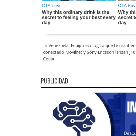
NAVEGACIÓN
Venezuela: Equipo ecológico que te mantien
DE
conectado Movilnet y Sony Ericsson lanzan J1
ENTRADAS
Cedar
PUBLICIDAD