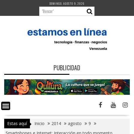
Saltar
DOMINGO, AGOSTO 9, 2026
al
contenido
PUBLICIDAD
Estas aquí
Inicio
2014
agosto
9
Smartphones e Internet: Interacción en todo momento