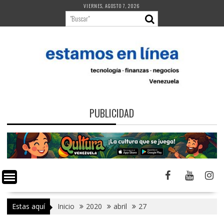
Saltar
VIERNES, AGOSTO 7, 2026
al
contenido
PUBLICIDAD
Estas aquí
Inicio
2020
abril
27