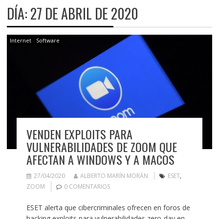
DÍA:
27 DE ABRIL DE 2020
Internet
Software
VENDEN EXPLOITS PARA
VULNERABILIDADES DE ZOOM QUE
AFECTAN A WINDOWS Y A MACOS
27/04/2020
ALBERTO MARÍN MORÁN
ESET
,
ZOOM
0 COMENTARIOS
ESET alerta que cibercriminales ofrecen en foros de
hacking exploits para vulnerabilidades zero-day en