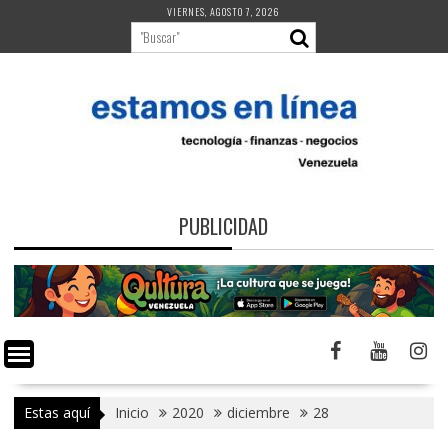
Saltar
VIERNES, AGOSTO 7, 2026
al
contenido
PUBLICIDAD
Estas aquí
Inicio
2020
diciembre
28