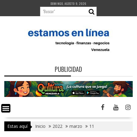
Saltar
DOMINGO, AGOSTO 9, 2026
al
contenido
PUBLICIDAD
Estas aquí
Inicio
2022
marzo
11