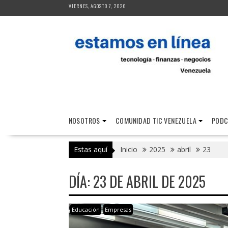
Saltar
VIERNES, AGOSTO 7, 2026
al
contenido
NOSOTROS
COMUNIDAD TIC VENEZUELA
PODC
Estas aquí
Inicio
2025
abril
23
DÍA:
23 DE ABRIL DE 2025
Educación
Empresas