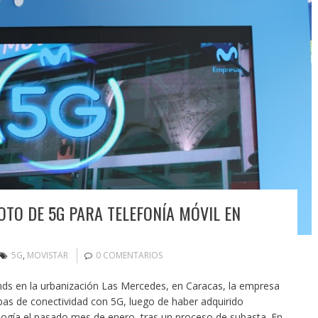
OTO DE 5G PARA TELEFONÍA MÓVIL EN
5G
,
MOVISTAR
0 COMENTARIOS
nds en la urbanización Las Mercedes, en Caracas, la empresa
as de conectividad con 5G, luego de haber adquirido
logía el pasado mes de enero, tras un proceso de subasta. En