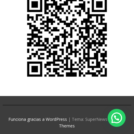
Funciona gracias a WordPress
|
Tema: SuperNews de
Acme
Themes