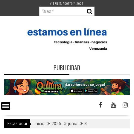
Saltar
VIERNES, AGOSTO 7, 2026
al
contenido
PUBLICIDAD
Estas aquí
Inicio
2026
junio
3