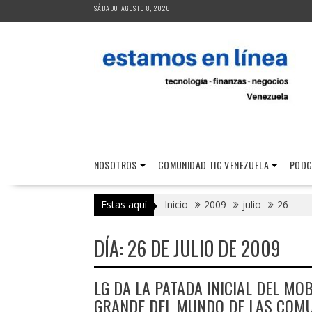
Saltar
SÁBADO, AGOSTO 8, 2026
al
contenido
NOSOTROS
COMUNIDAD TIC VENEZUELA
PODC
Estas aquí
Inicio
2009
julio
26
DÍA:
26 DE JULIO DE 2009
LG DA LA PATADA INICIAL DEL M
GRANDE DEL MUNDO DE LAS COMU