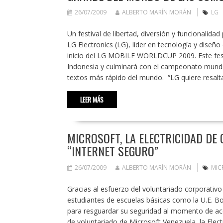
26/07/2009
ALBERTO MARÍN MORÁN
LG
Un festival de libertad, diversión y funcionalidad
LG Electronics (LG), líder en tecnología y diseño 
inicio del LG MOBILE WORLDCUP 2009. Este festi
Indonesia y culminará con el campeonato mundia
textos más rápido del mundo. “LG quiere resal
LEER MÁS
MICROSOFT, LA ELECTRICIDAD DE
“INTERNET SEGURO”
26/07/2009
ALBERTO MARÍN MORÁN
MIC
Gracias al esfuerzo del voluntariado corporativo
estudiantes de escuelas básicas como la U.E. Bol
para resguardar su seguridad al momento de ac
de voluntariado de Microsoft Venezuela, la Ele