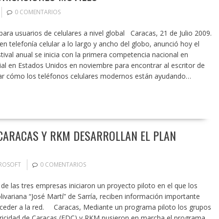
0 COMENTARIOS
 para usuarios de celulares a nivel global Caracas, 21 de Julio 2009.
en telefonía celular a lo largo y ancho del globo, anunció hoy el
val anual se inicia con la primera competencia nacional en
l en Estados Unidos en noviembre para encontrar al escritor de
tar cómo los teléfonos celulares modernos están ayudando…
 CARACAS Y RKM DESARROLLAN EL PLAN
ROSOFT
0 COMENTARIOS
 de las tres empresas iniciaron un proyecto piloto en el que los
ivariana “José Martí” de Sarría, reciben información importante
ceder a la red. Caracas, Mediante un programa piloto los grupos
ctricidad de Caracas (EDC) y RKM pusieron en marcha el programa