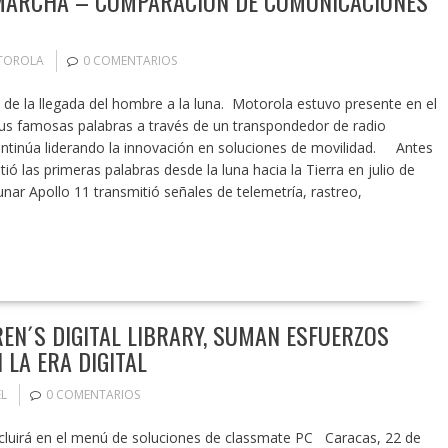
A MARCHA – COMPARACIÓN DE COMUNICACIONES
TOROLA
0 COMENTARIOS
 de la llegada del hombre a la luna. Motorola estuvo presente en el
us famosas palabras a través de un transpondedor de radio
tinúa liderando la innovación en soluciones de movilidad. Antes
 las primeras palabras desde la luna hacia la Tierra en julio de
nar Apollo 11 transmitió señales de telemetría, rastreo,
REN´S DIGITAL LIBRARY, SUMAN ESFUERZOS
 LA ERA DIGITAL
EL
0 COMENTARIOS
incluirá en el menú de soluciones de classmate PC Caracas, 22 de