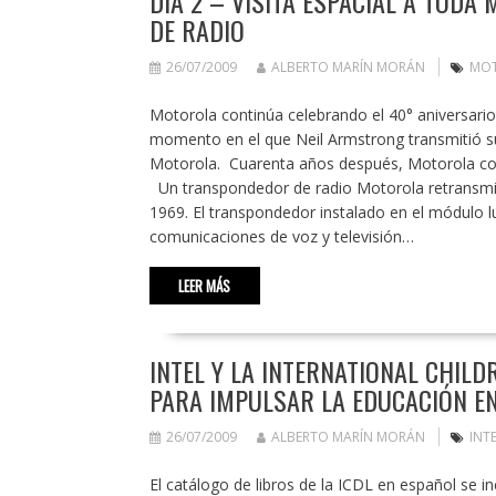
DÍA 2 – VISITA ESPACIAL A TOD
DE RADIO
26/07/2009
ALBERTO MARÍN MORÁN
MO
Motorola continúa celebrando el 40° aniversario
momento en el que Neil Armstrong transmitió s
Motorola. Cuarenta años después, Motorola con
Un transpondedor de radio Motorola retransmitió
1969. El transpondedor instalado en el módulo lu
comunicaciones de voz y televisión…
LEER MÁS
INTEL Y LA INTERNATIONAL CHILD
PARA IMPULSAR LA EDUCACIÓN EN
26/07/2009
ALBERTO MARÍN MORÁN
INT
El catálogo de libros de la ICDL en español se 