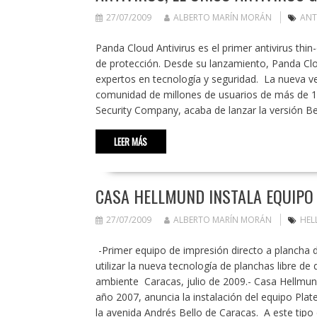
27/07/2009
ALBERTO MARÍN MORÁN
ANT
Panda Cloud Antivirus es el primer antivirus thi
de protección. Desde su lanzamiento, Panda Clou
expertos en tecnología y seguridad. La nueva ve
comunidad de millones de usuarios de más de 17
Security Company, acaba de lanzar la versión Bet
LEER MÁS
CASA HELLMUND INSTALA EQUIPO
27/07/2009
ALBERTO MARÍN MORÁN
HEL
-Primer equipo de impresión directo a plancha d
utilizar la nueva tecnología de planchas libre de
ambiente Caracas, julio de 2009.- Casa Hellmund
año 2007, anuncia la instalación del equipo Plat
la avenida Andrés Bello de Caracas. A este tip