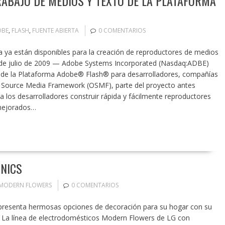
ABAJO DE MEDIOS Y TEXTO DE LA PLATAFORMA
OBE
,
FLASH
,
FUENTE ABIERTA
0 COMENTARIOS
ta ya están disponibles para la creación de reproductores de medios
 de julio de 2009 — Adobe Systems Incorporated (Nasdaq:ADBE)
ta de la Plataforma Adobe® Flash® para desarrolladores, compañías
 Source Media Framework (OSMF), parte del proyecto antes
 los desarrolladores construir rápida y fácilmente reproductores
 mejorados…
ONICS
MODERN FLOWERS
0 COMENTARIOS
senta hermosas opciones de decoración para su hogar con su
. La línea de electrodomésticos Modern Flowers de LG con