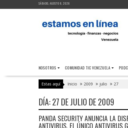
Saltar
SÁBADO, AGOSTO 8, 2026
al
contenido
NOSOTROS
COMUNIDAD TIC VENEZUELA
PODC
Estas aquí
Inicio
2009
julio
27
DÍA:
27 DE JULIO DE 2009
PANDA SECURITY ANUNCIA LA DIS
ANTIVIRUS, EL ÚNICO ANTIVIRUS 