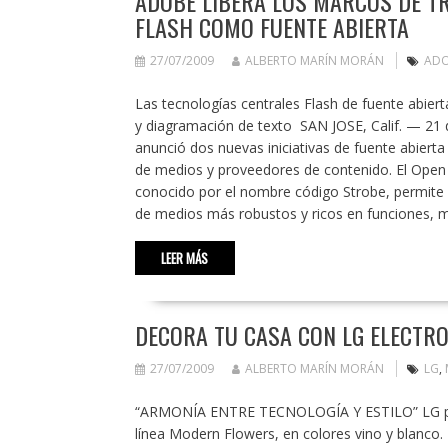
ADOBE LIBERA LOS MARCOS DE TR
FLASH COMO FUENTE ABIERTA
27/07/2009
ALBERTO MARÍN MORÁN
AD
Las tecnologías centrales Flash de fuente abier
y diagramación de texto SAN JOSE, Calif. — 21
anunció dos nuevas iniciativas de fuente abier
de medios y proveedores de contenido. El Open
conocido por el nombre código Strobe, permite a
de medios más robustos y ricos en funciones,
LEER MÁS
DECORA TU CASA CON LG ELECTR
27/07/2009
ALBERTO MARÍN MORÁN
LG
,
“ARMONÍA ENTRE TECNOLOGÍA Y ESTILO” LG pre
línea Modern Flowers, en colores vino y blanco