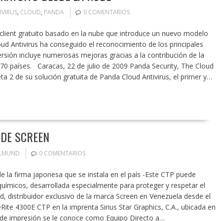
IVIRUS
,
CLOUD
,
PANDA
0 COMENTARIOS
n-client gratuito basado en la nube que introduce un nuevo modelo
d Antivirus ha conseguido el reconocimiento de los principales
rsión incluye numerosas mejoras gracias a la contribución de la
0 países. Caracas, 22 de julio de 2009 Panda Security, The Cloud
a 2 de su solución gratuita de Panda Cloud Antivirus, el primer y…
 DE SCREEN
LMUND
0 COMENTARIOS
e la firma japonesa que se instala en el país -Este CTP puede
 químicos, desarrollada especialmente para proteger y respetar el
, distribuidor exclusivo de la marca Screen en Venezuela desde el
eRite 4300E CTP en la imprenta Sirius Star Graphics, C.A., ubicada en
o de impresión se le conoce como Equipo Directo a…