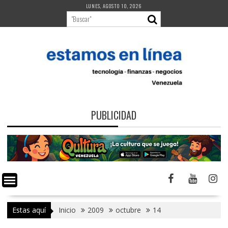
Saltar
LUNES, AGOSTO 10, 2026
al
contenido
PUBLICIDAD
Estas aquí
Inicio
2009
octubre
14