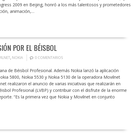
ngress 2009 en Beijing, honró a los más talentosos y prometedores
ación, animación,…
SIÓN POR EL BÉISBOL
ILNET
,
NOKIA
0 COMENTARIOS
na de Béisbol Profesional. Además Nokia lanzó la aplicación
okia 5800, Nokia 5530 y Nokia 5130 de la operadora Movilnet
t realizaron el anuncio de varias iniciativas que realizarán en
sbol Profesional (LVBP) y contribuir con el disfrute de la enorme
porte. “Es la primera vez que Nokia y Movilnet en conjunto