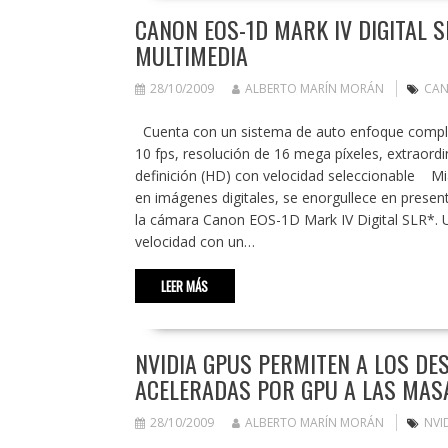
CANON EOS-1D MARK IV DIGITAL 
MULTIMEDIA
28/10/2009
ALBERTO MARÍN MORÁN
CAN
Cuenta con un sistema de auto enfoque comple
10 fps, resolución de 16 mega píxeles, extraordi
definición (HD) con velocidad seleccionable Mia
en imágenes digitales, se enorgullece en present
la cámara Canon EOS-1D Mark IV Digital SLR*. 
velocidad con un…
LEER MÁS
NVIDIA GPUS PERMITEN A LOS DE
ACELERADAS POR GPU A LAS MA
28/10/2009
ALBERTO MARÍN MORÁN
NVI