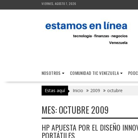
Saltar
VIERNES, AGOSTO 7, 2026
al
contenido
NOSOTROS
COMUNIDAD TIC VENEZUELA
PODC
Estas aquí
Inicio
2009
octubre
MES:
OCTUBRE 2009
HP APUESTA POR EL DISEÑO INNO
PORTÁTILES