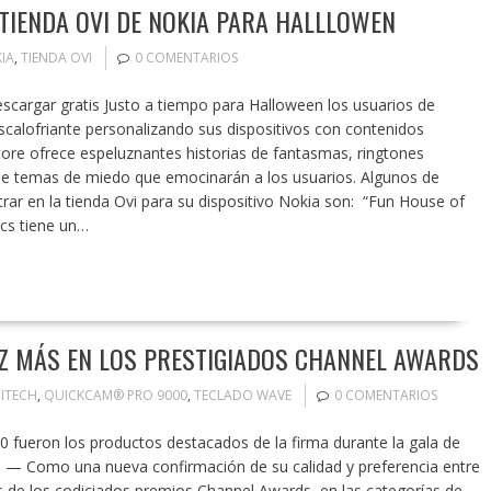
 TIENDA OVI DE NOKIA PARA HALLLOWEN
IA
,
TIENDA OVI
0 COMENTARIOS
escargar gratis Justo a tiempo para Halloween los usuarios de
escalofriante personalizando sus dispositivos con contenidos
Store ofrece espeluznantes historias de fantasmas, ringtones
 de temas de miedo que emocinarán a los usuarios. Algunos de
ar en la tienda Ovi para su dispositivo Nokia son: “Fun House of
ics tiene un…
EZ MÁS EN LOS PRESTIGIADOS CHANNEL AWARDS
ITECH
,
QUICKCAM® PRO 9000
,
TECLADO WAVE
0 COMENTARIOS
fueron los productos destacados de la firma durante la gala de
— Como una nueva confirmación de su calidad y preferencia entre
s de los codiciados premios Channel Awards, en las categorías de