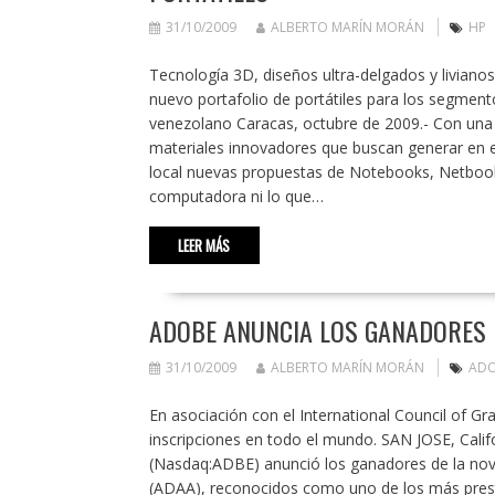
31/10/2009
ALBERTO MARÍN MORÁN
HP
Tecnología 3D, diseños ultra-delgados y livianos
nuevo portafolio de portátiles para los segmen
venezolano Caracas, octubre de 2009.- Con una 
materiales innovadores que buscan generar en el
local nuevas propuestas de Notebooks, Netbooks
computadora ni lo que…
LEER MÁS
ADOBE ANUNCIA LOS GANADORES 
31/10/2009
ALBERTO MARÍN MORÁN
AD
En asociación con el International Council of Gr
inscripciones en todo el mundo. SAN JOSE, Cal
(Nasdaq:ADBE) anunció los ganadores de la no
(ADAA), reconocidos como uno de los más presti