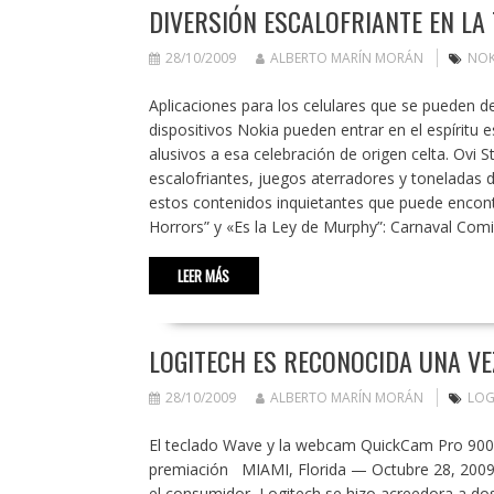
DIVERSIÓN ESCALOFRIANTE EN LA
28/10/2009
ALBERTO MARÍN MORÁN
NOK
Aplicaciones para los celulares que se pueden d
dispositivos Nokia pueden entrar en el espíritu 
alusivos a esa celebración de origen celta. Ovi 
escalofriantes, juegos aterradores y toneladas
estos contenidos inquietantes que puede encontr
Horrors” y «Es la Ley de Murphy”: Carnaval Com
LEER MÁS
LOGITECH ES RECONOCIDA UNA V
28/10/2009
ALBERTO MARÍN MORÁN
LOG
El teclado Wave y la webcam QuickCam Pro 9000 
premiación MIAMI, Florida — Octubre 28, 2009 
el consumidor, Logitech se hizo acreedora a do