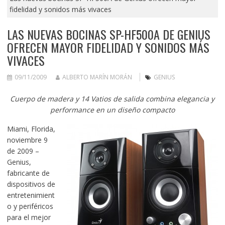
fidelidad y sonidos más vivaces
LAS NUEVAS BOCINAS SP-HF500A DE GENIUS
OFRECEN MAYOR FIDELIDAD Y SONIDOS MÁS
VIVACES
09/11/2009
ALBERTO MARÍN MORÁN
GENIUS
C
uerpo de madera
y
14 Vatios de salida
combina elegancia y
performance
en un
dise
ño
compacto
Miami, Florida,
noviembre 9
de 2009 –
Genius,
fabricante de
dispositivos de
entretenimient
o y periféricos
para el mejor