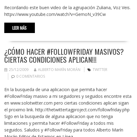
Recordando este buen video de la agrupación Zuliana, Voz Veis.
httpv://www.youtube.com/watch?v=GemoN_v39Cw
LEER MÁS
¿CÓMO HACER #FOLLOWFRIDAY MASIVOS?
CIERTAS CONDICIONES APLICAN!!!
25/12/2009
ALBERTO MARÍN MORÁN
TWITTER
0 COMENTARIOS
En la busqueda de una aplicacion que permita hacer
#FollowFriday masivo a mi seguidores y seguidos encontre esta
en www.solotwitter.com pero ciertas condiciones aplican sigan
el proximo link. http://thetwittertagproject.com/followfriday.php
Sigo en la busqueda de alguna aplicacion que no tenga
limitaciones y permita hacer #FollowFriday a todos mis
seguidos. Saludos y #FollowFriday para todos Alberto Marín
Morán Editor de Estamos en Línea.