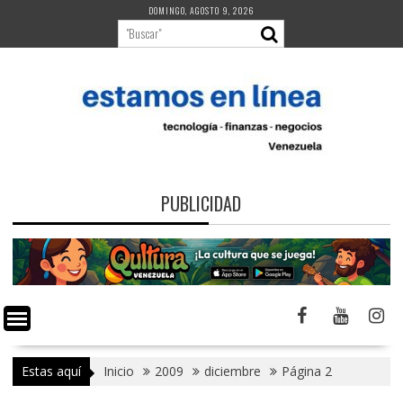
Saltar
DOMINGO, AGOSTO 9, 2026
al
contenido
PUBLICIDAD
Estas aquí
Inicio
2009
diciembre
Página 2