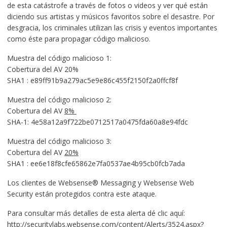
de esta catástrofe a través de fotos o videos y ver qué están
diciendo sus artistas y músicos favoritos sobre el desastre. Por
desgracia, los criminales utilizan las crisis y eventos importantes
como éste para propagar código malicioso.
Muestra del código malicioso 1:
Cobertura del AV 20%
SHA1 : e89ff91b9a279ac5e9e86c455f2150f2a0ffcf8f
Muestra del código malicioso 2:
Cobertura del AV
8%
SHA-1: 4e58a12a9f722be0712517a0475fda60a8e94fdc
Muestra del código malicioso 3:
Cobertura del AV
20%
SHA1 : ee6e18f8cfe65862e7fa0537ae4b95cb0fcb7ada
Los clientes de Websense® Messaging y Websense Web
Security están protegidos contra este ataque.
Para consultar más detalles de esta alerta dé clic aquí:
http://securitylabs.websense.com/content/Alerts/3524.aspx?