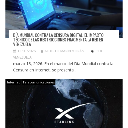
DÍA MUNDIAL CONTRA LA CENSURA DIGITAL: EL IMPACTO
TÉCNICO DE LAS RESTRICCIONES FRAGMENTA LA RED EN
VENEZUELA
13/03/2026
ALBERTO MARÍN MORÁN
ISOC
VENEZUELA
marzo 13, 2026. En el marco del Día Mundial contra la
Censura en Internet, se presenta...
Internet
Telecomunicaciones