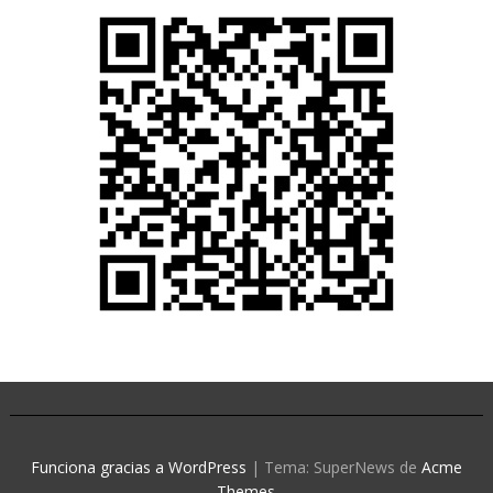
Funciona gracias a WordPress
|
Tema: SuperNews de
Acme
Themes