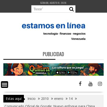
Saltar
SÁBADO, AGOSTO 8, 2026
al
contenido
PUBLICIDAD
Estas aquí
Inicio
2010
enero
14
Comunicado Oficial de Google: Nuevo enfoque para China