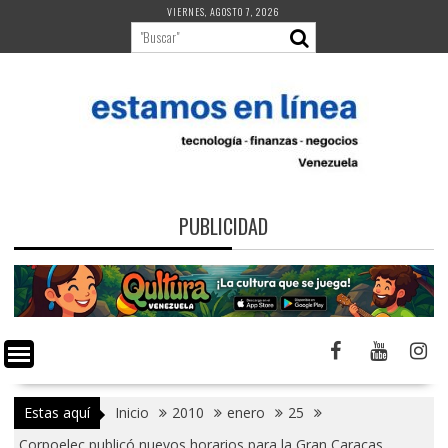
Saltar
VIERNES, AGOSTO 7, 2026
al
contenido
PUBLICIDAD
Estas aquí
Inicio
2010
enero
25
Corpoelec publicó nuevos horarios para la Gran Caracas