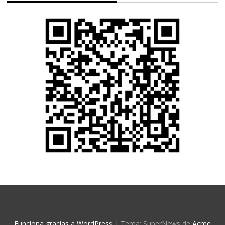
Funciona gracias a WordPress
|
Tema: SuperNews de
Acme