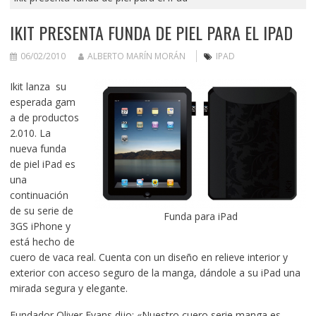
IKIT PRESENTA FUNDA DE PIEL PARA EL IPAD
06/02/2010
ALBERTO MARÍN MORÁN
IPAD
Ikit lanza su
esperada gam
a de productos
2.010. La
nueva funda
de piel iPad es
una
continuación
de su serie de
Funda para iPad
3GS iPhone y
está hecho de
cuero de vaca real. Cuenta con un diseño en relieve interior y
exterior con acceso seguro de la manga, dándole a su iPad una
mirada segura y elegante.
Fundador Oliver Evans dijo: «Nuestro cuero serie manga es