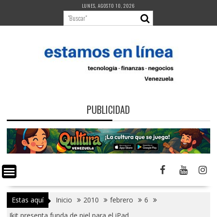
Saltar
LUNES, AGOSTO 10, 2026
al
contenido
PUBLICIDAD
Estas aquí
Inicio
2010
febrero
6
Ikit presenta funda de piel para el iPad