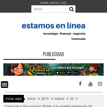
Saltar
SÁBADO, AGOSTO 8, 2026
al
contenido
PUBLICIDAD
Estas aquí
Inicio
2010
marzo
20
Cavecom-e fija posición frente a la posible regulación de