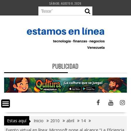
Saltar
SÁBADO, AGOSTO 8, 2026
al
contenido
PUBLICIDAD
Estas aquí
Inicio
2010
abril
14
Evento virtual en línea: Microsoft pone al alcance “La Eficiencia