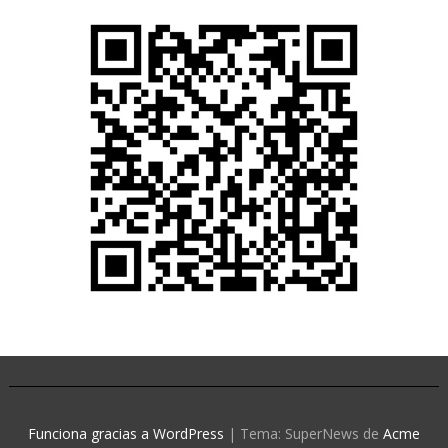
Funciona gracias a WordPress
|
Tema: SuperNews de
Acme