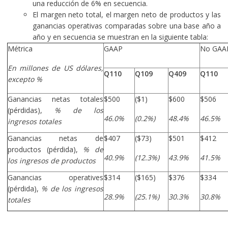
una reducción de 6% en secuencia.
El margen neto total, el margen neto de productos y las
ganancias operativas comparadas sobre una base año a
año y en secuencia se muestran en la siguiente tabla:
Métrica
GAAP
No GAA
En millones de US dólares,
Q110
Q109
Q409
Q110
excepto %
Ganancias netas totales
$500
($1)
$600
$506
(pérdidas),
% de los
46.0%
(0.2%)
48.4%
46.5%
ingresos totales
Ganancias netas de
$407
($73)
$501
$412
productos (pérdida),
% de
40.9%
(12.3%)
43.9%
41.5%
los ingresos de productos
Ganancias operatives
$314
($165)
$376
$334
(pérdida),
% de los ingresos
28.9%
(25.1%)
30.3%
30.8%
totales