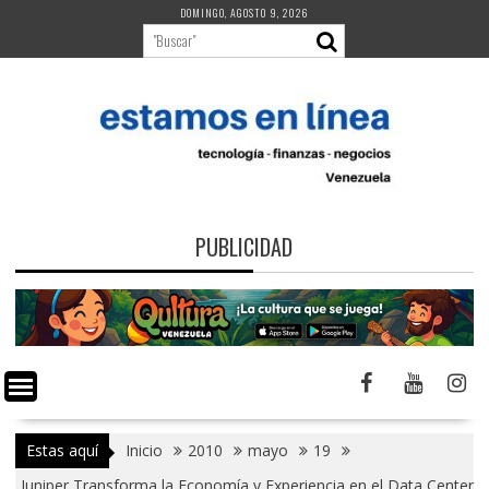
Saltar
DOMINGO, AGOSTO 9, 2026
al
contenido
PUBLICIDAD
Estas aquí
Inicio
2010
mayo
19
Juniper Transforma la Economía y Experiencia en el Data Center