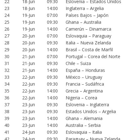
22
18-Jun
09:30
Eslovenia – Estados Unidos
23
18-Jun
14:00
Inglaterra – Argelia
24
19-Jun
07:00
Países Bajos – Japón
25
19-Jun
09:30
Ghana – Australia
26
19-Jun
14:00
Camerún – Dinamarca
27
20-Jun
07:00
Eslovaquia – Paraguay
28
20-Jun
09:30
Italia – Nueva Zelanda
29
20-Jun
14:00
Brasil – Costa de Marfil
30
21-Jun
07:00
Portugal – Corea del Norte
31
21-Jun
09:30
Chile – Suiza
32
21-Jun
14:00
España – Honduras
33
22-Jun
09:30
México – Uruguay
34
22-Jun
09:30
Francia – Sudáfrica
35
22-Jun
14:00
Grecia – Argentina
36
22-Jun
14:00
Nigeria – Corea
37
23-Jun
09:30
Eslovenia – Inglaterra
38
23-Jun
09:30
Estados Unidos – Argelia
39
23-Jun
14:00
Ghana – Alemania
40
23-Jun
14:00
Australia – Serbia
41
24-Jun
09:30
Eslovaquia – Italia
42
24-Jun
09:30
Paraguay – Nueva Zelanda