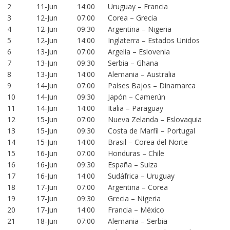
2
11-Jun
14:00
Uruguay – Francia
3
12-Jun
07:00
Corea – Grecia
4
12-Jun
09:30
Argentina – Nigeria
5
12-Jun
14:00
Inglaterra – Estados Unidos
6
13-Jun
07:00
Argelia – Eslovenia
7
13-Jun
09:30
Serbia – Ghana
8
13-Jun
14:00
Alemania – Australia
9
14-Jun
07:00
Países Bajos – Dinamarca
10
14-Jun
09:30
Japón – Camerún
11
14-Jun
14:00
Italia – Paraguay
12
15-Jun
07:00
Nueva Zelanda – Eslovaquia
13
15-Jun
09:30
Costa de Marfil – Portugal
14
15-Jun
14:00
Brasil – Corea del Norte
15
16-Jun
07:00
Honduras – Chile
16
16-Jun
09:30
España – Suiza
17
16-Jun
14:00
Sudáfrica – Uruguay
18
17-Jun
07:00
Argentina – Corea
19
17-Jun
09:30
Grecia – Nigeria
20
17-Jun
14:00
Francia – México
21
18-Jun
07:00
Alemania – Serbia