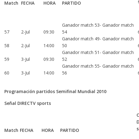
Match
FECHA
HORA
PARTIDO
Ganador match 53- Ganador match
57
2-Jul
09:30
54
Ganador match 49- Ganador match
58
2-Jul
14:00
50
Ganador match 51- Ganador match
59
3-Jul
09:30
52
Ganador match 55- Ganador match
60
3-Jul
14:00
56
Programación partidos Semifinal Mundial 2010
Señal DIRECTV sports
C
s
Match
FECHA
HORA
PARTIDO