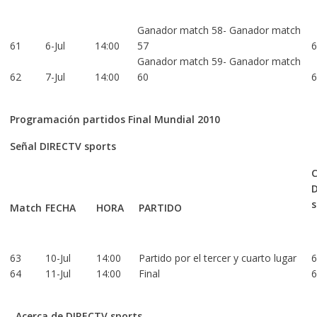
Ganador match 58- Ganador match
61
6-Jul
14:00
57
6
Ganador match 59- Ganador match
62
7-Jul
14:00
60
6
Programación partidos Final Mundial 2010
Señal DIRECTV sports
C
s
Match
FECHA
HORA
PARTIDO
63
10-Jul
14:00
Partido por el tercer y cuarto lugar
6
64
11-Jul
14:00
Final
6
Acerca de DIRECTV sports