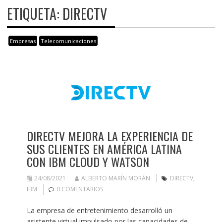
ETIQUETA:
DIRECTV
Empresas
Telecomunicaciones
DIRECTV MEJORA LA EXPERIENCIA DE
SUS CLIENTES EN AMÉRICA LATINA
CON IBM CLOUD Y WATSON
24/08/2021
ALBERTO MARÍN MORÁN
DIRECTV
,
IBM
0 COMENTARIOS
La empresa de entretenimiento desarrolló un
asistente virtual impulsado por las capacidades de