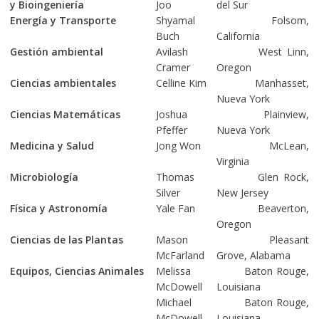
y Bioingeniería
Joo
del Sur
Energía y Transporte
Shyamal
Folsom,
Buch
California
Gestión ambiental
Avilash
West Linn,
Cramer
Oregon
Ciencias ambientales
Celline Kim
Manhasset,
Nueva York
Ciencias Matemáticas
Joshua
Plainview,
Pfeffer
Nueva York
Medicina y Salud
Jong Won
McLean,
Virginia
Microbiología
Thomas
Glen Rock,
Silver
New Jersey
Física y Astronomía
Yale Fan
Beaverton,
Oregon
Ciencias de las Plantas
Mason
Pleasant
McFarland
Grove, Alabama
Equipos, Ciencias Animales
Melissa
Baton Rouge,
McDowell
Louisiana
Michael
Baton Rouge,
McDowell
Louisiana