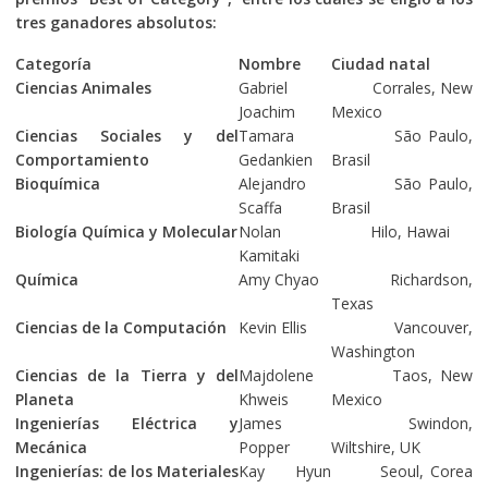
tres ganadores absolutos:
Categoría
Nombre
Ciudad natal
Ciencias Animales
Gabriel
Corrales, New
Joachim
Mexico
Ciencias Sociales y del
Tamara
São Paulo,
Comportamiento
Gedankien
Brasil
Bioquímica
Alejandro
São Paulo,
Scaffa
Brasil
Biología Química y Molecular
Nolan
Hilo, Hawai
Kamitaki
Química
Amy Chyao
Richardson,
Texas
Ciencias de la Computación
Kevin Ellis
Vancouver,
Washington
Ciencias de la Tierra y del
Majdolene
Taos, New
Planeta
Khweis
Mexico
Ingenierías Eléctrica y
James
Swindon,
Mecánica
Popper
Wiltshire, UK
Ingenierías: de los Materiales
Kay Hyun
Seoul, Corea