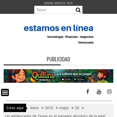
Saltar
SÁBADO, AGOSTO 8, 2026
al
contenido
PUBLICIDAD
Estas aquí
Inicio
2010
mayo
20
Un adolescente de Texas es el ganador absoluto de la Intel