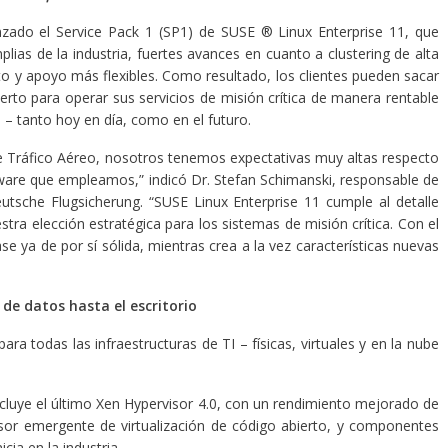
zado el Service Pack 1 (SP1) de SUSE ® Linux Enterprise 11, que
lias de la industria, fuertes avances en cuanto a clustering de alta
o y apoyo más flexibles. Como resultado, los clientes pueden sacar
ierto para operar sus servicios de misión crítica de manera rentable
be – tanto hoy en día, como en el futuro.
e Tráfico Aéreo, nosotros tenemos expectativas muy altas respecto
oftware que empleamos,” indicó Dr. Stefan Schimanski, responsable de
tsche Flugsicherung. “SUSE Linux Enterprise 11 cumple al detalle
tra elección estratégica para los sistemas de misión crítica. Con el
e ya de por sí sólida, mientras crea a la vez características nuevas
 de datos hasta el escritorio
ra todas las infraestructuras de TI – físicas, virtuales y en la nube
ncluye el último Xen Hypervisor 4.0, con un rendimiento mejorado de
isor emergente de virtualización de código abierto, y componentes
icia en la industria.