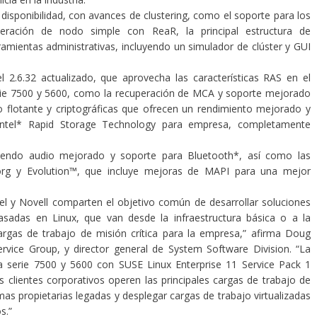
disponibilidad, con avances de clustering, como el soporte para los
peración de nodo simple con ReaR, la principal estructura de
ramientas administrativas, incluyendo un simulador de clúster y GUI
l 2.6.32 actualizado, que aprovecha las características RAS en el
erie 7500 y 5600, como la recuperación de MCA y soporte mejorado
 flotante y criptográficas que ofrecen un rendimiento mejorado y
ntel* Rapid Storage Technology para empresa, completamente
.
luyendo audio mejorado y soporte para Bluetooth*, así como las
.org y Evolution™, que incluye mejoras de MAPI para una mejor
tel y Novell comparten el objetivo común de desarrollar soluciones
basadas en Linux, que van desde la infraestructura básica o a la
cargas de trabajo de misión crítica para la empresa,” afirma Doug
ervice Group, y director general de System Software Division. “La
a serie 7500 y 5600 con SUSE Linux Enterprise 11 Service Pack 1
clientes corporativos operen las principales cargas de trabajo de
mas propietarias legadas y desplegar cargas de trabajo virtualizadas
os.”