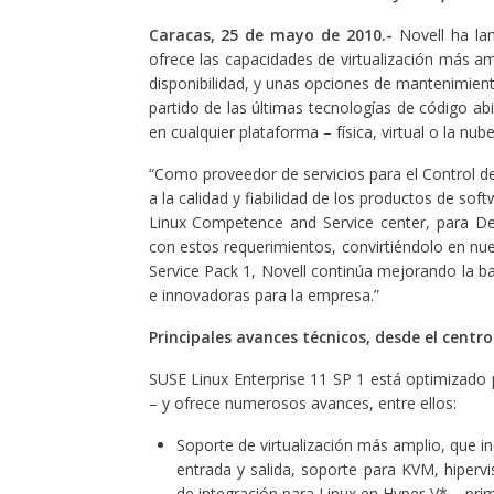
Caracas, 25 de mayo de 2010.-
Novell ha lan
ofrece las capacidades de virtualización más amp
disponibilidad, y unas opciones de mantenimient
partido de las últimas tecnologías de código ab
en cualquier plataforma – física, virtual o la nu
“Como proveedor de servicios para el Control d
a la calidad y fiabilidad de los productos de s
Linux Competence and Service center, para Deu
con estos requerimientos, convirtiéndolo en nues
Service Pack 1, Novell continúa mejorando la bas
e innovadoras para la empresa.”
Principales avances técnicos, desde el centro
SUSE Linux Enterprise 11 SP 1 está optimizado pa
– y ofrece numerosos avances, entre ellos:
Soporte de virtualización más amplio, que i
entrada y salida, soporte para KVM, hiperv
de integración para Linux en Hyper-V* – prim