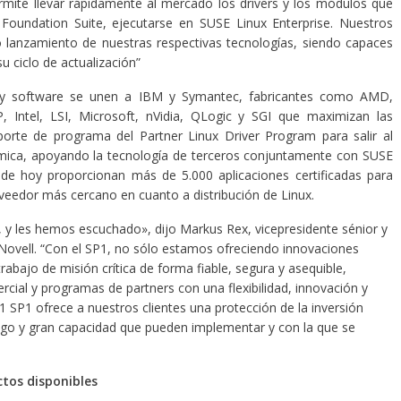
ermite llevar rápidamente al mercado los drivers y los módulos que
Foundation Suite, ejecutarse en SUSE Linux Enterprise. Nuestros
 lanzamiento de nuestras respectivas tecnologías, siendo capaces
su ciclo de actualización”
 y software se unen a IBM y Symantec, fabricantes como AMD,
, Intel, LSI, Microsoft, nVidia, QLogic y SGI que maximizan las
porte de programa del Partner Linux Driver Program para salir al
ica, apoyando la tecnología de terceros conjuntamente con SUSE
a de hoy proporcionan más de 5.000 aplicaciones certificadas para
roveedor más cercano en cuanto a distribución de Linux.
, y les hemos escuchado», dijo Markus Rex, vicepresidente sénior y
 Novell. “Con el SP1, no sólo estamos ofreciendo innovaciones
rabajo de misión crítica de forma fiable, segura y asequible,
al y programas de partners con una flexibilidad, innovación y
1 SP1 ofrece a nuestros clientes una protección de la inversión
esgo y gran capacidad que pueden implementar y con la que se
ctos disponibles