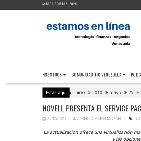
Saltar
SÁBADO, AGOSTO 8, 2026
al
contenido
NOSOTROS
COMUNIDAD TIC VENEZUELA
PODC
Estas aquí
Inicio
2010
mayo
25
NOVELL PRESENTA EL SERVICE PAC
25/05/2010
ALBERTO MARÍN MORÁN
NO
La actualización ofrece una virtualización m
y las opcione