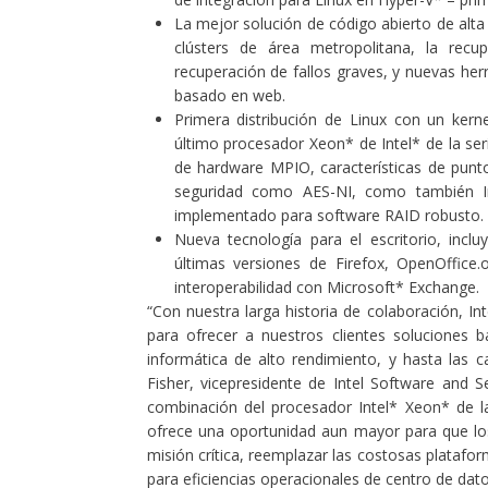
La mejor solución de código abierto de alta 
clústers de área metropolitana, la recu
recuperación de fallos graves, y nuevas her
basado en web.
Primera distribución de Linux con un kerne
último procesador Xeon* de Intel* de la s
de hardware MPIO, características de punto
seguridad como AES-NI, como también I
implementado para software RAID robusto
Nueva tecnología para el escritorio, inc
últimas versiones de Firefox, OpenOffice
interoperabilidad con Microsoft* Exchange.
“Con nuestra larga historia de colaboración, In
para ofrecer a nuestros clientes soluciones 
informática de alto rendimiento, y hasta las 
Fisher, vicepresidente de Intel Software and S
combinación del procesador Intel* Xeon* de l
ofrece una oportunidad aun mayor para que los 
misión crítica, reemplazar las costosas platafor
para eficiencias operacionales de centro de dat