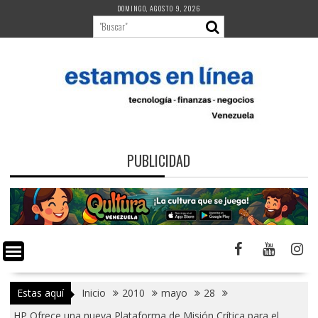
Saltar
DOMINGO, AGOSTO 9, 2026
al
contenido
PUBLICIDAD
Estas aquí
Inicio
2010
mayo
28
HP Ofrece una nueva Plataforma de Misión Crítica para el