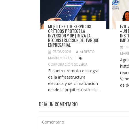
MONITOREO DE SERVICIOS
EZIO 
CRÍTICOS PROTEGE LA
«UN 
INVERSIÓN Y OPTIMIZA LA
INST
RECONSTRUCCIÓN DEL PARQUE
IMPO
EMPRESARIAL
03
07/08/2026
ALBERTO
MARÍ
MARÍN MORÁN
Agos
CORPORACIÓN SOLSICA
histó
El control remoto e integral
repr
de la infraestructura
Vene
eléctrica y de climatización
de de
desde la arquitectura inicial...
DEJA UN COMENTARIO