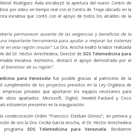
, Morel Rodríguez Ávila encabezó la apertura del nuevo Centro de
dose por video en tiempo real con el Centro de Triaje ubicado en la
sta iniciativa que contó con el apoyo de todos los alcaldes de la
ebería permanecer ausente de las exigencias y beneficios de la
 una importante herramienta para ayudar a mejorar los sistemas
te en esta región insular”
. La Dra. Arocha exaltó la labor realizada
ble del Dr. Héctor Arrechedera, Director de
SOS Telemedicina para
miable iniciativa. Asimismo, destacó el apoyo demostrado por el
al bienestar de su región”
.
dicina para Venezuela
fue posible gracias al patrocinio de la
 cumplimiento de los proyectos previstos en la Ley Orgánica de
s empresas privadas que aportaron los equipos necesarios para
de sitios apartados: Microsoft, Digitel, Hewlett-Packard y Cisco
ís estuvieron presentes en la inauguración.
e la condecoración Orden “Francisco Esteban Gómez”, en primera y
ción de oro la Dra. Cecilia García Arocha, el Dr. Héctor Arrechedera
del programa
SOS Telemedicina para Venezuela
. Recibieron