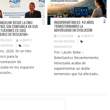
INQUEBRANTABLES: 49 AÑOS
ANGELINI DESDE LA ONU:
TRANSFORMANDO LA
PAÍS SIN CONFIANZA EN SUS
ADVERSIDAD EN EVOLUCIÓN
ITUCIONES ES CASI
SIBLE DE RESCATAR»
31/07/2026
ALBERTO
/08/2026
ALBERTO
MARÍN MORÁN
N MORÁN
ONU
BEKESANTOS
to, 2026. En un hito
Por: Laszlo Beke –
rico para la
BekeSantos Recientemente,
esentación de
Venezuela acaba de
zuela en los espacios
experimentar un doble
cisión...
terremoto que ha afectado...