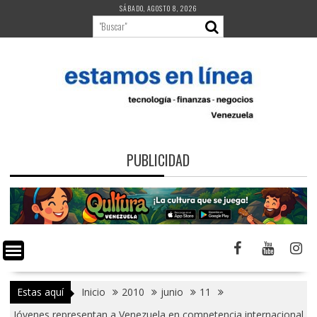
Saltar
SÁBADO, AGOSTO 8, 2026
al
contenido
PUBLICIDAD
Estas aquí
Inicio
2010
junio
11
Jóvenes representan a Venezuela en competencia internacional