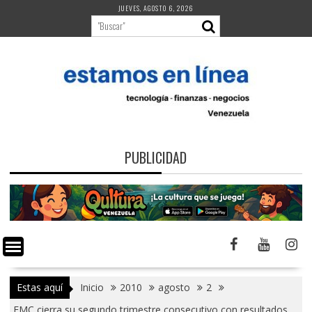
Saltar
JUEVES, AGOSTO 6, 2026
al
contenido
PUBLICIDAD
Estas aquí
Inicio
2010
agosto
2
EMC cierra su segundo trimestre consecutivo con resultados