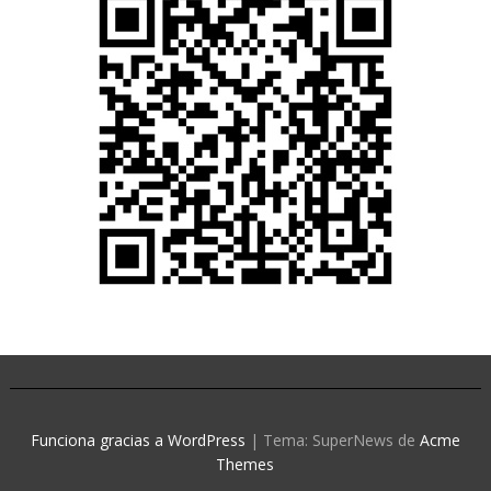
Funciona gracias a WordPress
|
Tema: SuperNews de
Acme
Themes