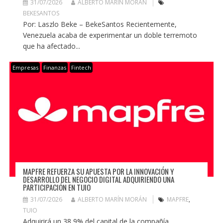
31/07/2026
ALBERTO MARÍN MORÁN
BEKESANTOS
Por: Laszlo Beke – BekeSantos Recientemente,
Venezuela acaba de experimentar un doble terremoto
que ha afectado...
Empresas
Finanzas
Fintech
MAPFRE REFUERZA SU APUESTA POR LA INNOVACIÓN Y
DESARROLLO DEL NEGOCIO DIGITAL ADQUIRIENDO UNA
PARTICIPACIÓN EN TUIO
31/07/2026
ALBERTO MARÍN MORÁN
MAPFRE
,
TUIO
Adquirirá un 38,9% del capital de la compañía,