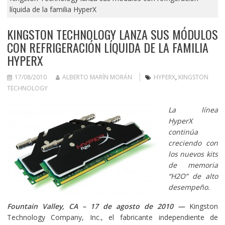
líquida de la familia HyperX
KINGSTON TECHNOLOGY LANZA SUS MÓDULOS
CON REFRIGERACIÓN LÍQUIDA DE LA FAMILIA
HYPERX
17/08/2010
ALBERTO MARÍN MORÁN
HYPERX
,
KINGSTON
TECHNOLOGY
La línea
HyperX
continúa
creciendo con
los nuevos kits
de memoria
“H2O” de alto
desempeño.
Fountain Valley, CA – 17 de agosto de 2010 —
Kingston
Technology Company, Inc., el fabricante independiente de