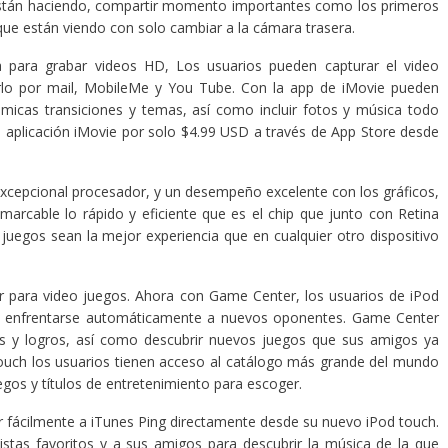
están haciendo, compartir momento importantes como los primeros
 que están viendo con solo cambiar a la cámara trasera.
a para grabar videos HD, Los usuarios pueden capturar el video
rlo por mail, MobileMe y You Tube. Con la app de iMovie pueden
ámicas transiciones y temas, así como incluir fotos y música todo
 aplicación iMovie por solo $4.99 USD a través de App Store desde
excepcional procesador, y un desempeño excelente con los gráficos,
arcable lo rápido y eficiente que es el chip que junto con Retina
 juegos sean la mejor experiencia que en cualquier otro dispositivo
ar para video juegos. Ahora con Game Center, los usuarios de iPod
 o enfrentarse automáticamente a nuevos oponentes. Game Center
s y logros, así como descubrir nuevos juegos que sus amigos ya
touch los usuarios tienen acceso al catálogo más grande del mundo
gos y títulos de entretenimiento para escoger.
 fácilmente a iTunes Ping directamente desde su nuevo iPod touch.
tistas favoritos y a sus amigos para descubrir la música de la que