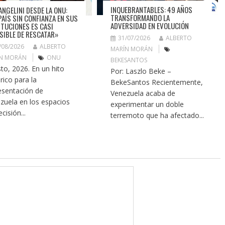
INQUEBRANTABLES: 49 AÑOS
ANGELINI DESDE LA ONU:
TRANSFORMANDO LA
PAÍS SIN CONFIANZA EN SUS
ADVERSIDAD EN EVOLUCIÓN
ITUCIONES ES CASI
SIBLE DE RESCATAR»
31/07/2026
ALBERTO
/08/2026
ALBERTO
MARÍN MORÁN
N MORÁN
ONU
BEKESANTOS
to, 2026. En un hito
Por: Laszlo Beke –
rico para la
BekeSantos Recientemente,
esentación de
Venezuela acaba de
zuela en los espacios
experimentar un doble
cisión...
terremoto que ha afectado...