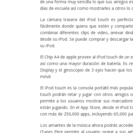
de una forma muy sencilla lo que sus amigos 
días de escuela así como mostrarles a otros lo
La cámara trasera del iPod touch es perfect
fácilmente donde quiera que estén y comparti
combinar diferentes clips de video, anexar din
desde su iPod. Se puede comprar y descargar la
su iPod.
El Chip A4 de apple provee al iPod touch de un 
así como una mayor duración de batería. Es rem
Display y el giroscopio de 3 ejes hacen que los
móvil.
El iPod touch es la consola portátil más popul
touch podrán retar y jugar con otros amigos
permite a los usuarios mostrar sus marcadore
están jugando. En el App Store, desde el iPod 
con más de 250,000 apps, incluyendo 65,000 jue
Los amantes de la música ahora podrás acceder
iTunes Ping permite al usuario seguir a sus ar