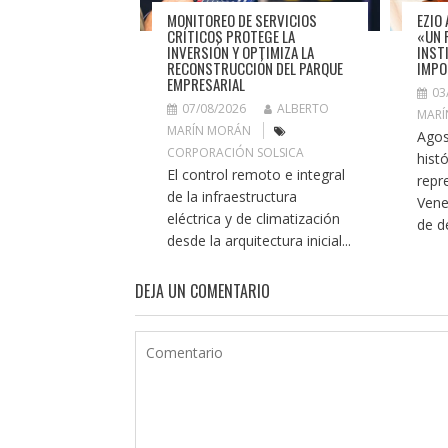
MONITOREO DE SERVICIOS
EZIO 
CRÍTICOS PROTEGE LA
«UN 
INVERSIÓN Y OPTIMIZA LA
INST
RECONSTRUCCIÓN DEL PARQUE
IMPO
EMPRESARIAL
03
07/08/2026
ALBERTO
MARÍ
MARÍN MORÁN
Agos
CORPORACIÓN SOLSICA
histó
El control remoto e integral
repr
de la infraestructura
Vene
eléctrica y de climatización
de de
desde la arquitectura inicial...
DEJA UN COMENTARIO