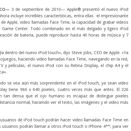
SCO—
3 de septiembre de 2010— Apple® presentó el nuevo iPod
ora incluye increíbles características, entra ellas el impresionante
y de Apple, video llamadas Face Time, la capacidad de grabar videos
1 y Game Center. Todo combinado en el más delgado y ligero iPod
ración de batería, puede reproducir hasta 40 horas de música y 7
 dentro del nuevo iPod touch», dijo Steve Jobs, CEO de Apple. «Ya
ojuegos, haciendo video llamadas Face Time, navegando en la red,
y películas, el nuevo iPod con su Retina Display, el chip A4 y el
nca».
 todo se vea aún más sorprendente en el iPod touch, ya sean video
isplay tiene 960 x 640 pixeles, cuatro veces más que antes. El 326
ón tan densa que el ojo humano es incapaz de distinguir pixeles
distancia normal, haciendo ver el texto, las imágenes y el video más
s usuarios de iPod touch podrán hacer video llamadas Face Time en
s usuarios podrán llamar a otros iPod touch o iPhone 4**, para ver