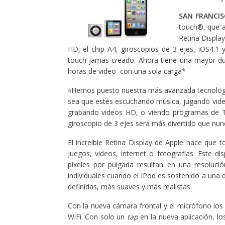
SAN FRANCI
touch®, que ah
Retina Displa
HD, el chip A4, giroscopios de 3 ejes, iOS4.
touch jamas creado. Ahora tiene una mayor du
horas de video con una sola carga*
«Hemos puesto nuestra más avanzada tecnología
sea que estés escuchando música, jugando vide
grabando videos HD, o viendo programas de TV 
giroscopio de 3 ejes será más divertido que nu
El increíble Retina Display de Apple hace que
juegos, videos, internet o fotografías. Este d
pixeles por pulgada resultan en una resoluci
individuales cuando el iPod es sostenido a una 
definidas, más suaves y más realistas.
Con la nueva cámara frontal y el micrófono lo
WiFi. Con solo un
tap
en la nueva aplicación, lo