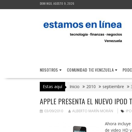
Saltar
DOMINGO, AGOSTO 9, 2026
al
contenido
NOSOTROS
COMUNIDAD TIC VENEZUELA
PODC
Estas aquí
Inicio
2010
septiembre
APPLE PRESENTA EL NUEVO IPOD 
03/09/2010
ALBERTO MARÍN MORÁN
IP
Ahora incluye
de video HD y