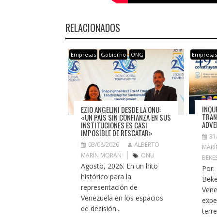
RELACIONADOS
Empresas
Gobierno
ONG
Empresa
INQU
EZIO ANGELINI DESDE LA ONU:
TRAN
«UN PAÍS SIN CONFIANZA EN SUS
ADVE
INSTITUCIONES ES CASI
IMPOSIBLE DE RESCATAR»
31
03/08/2026
ALBERTO
MARÍ
MARÍN MORÁN
ONU
BEKE
Agosto, 2026. En un hito
Por:
histórico para la
Beke
representación de
Vene
Venezuela en los espacios
expe
de decisión...
terr