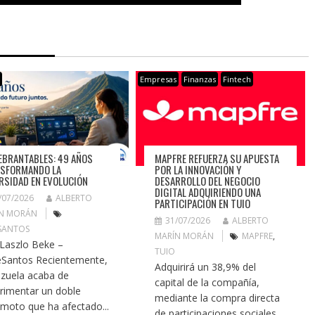
s
Empresas
Finanzas
Fintech
EBRANTABLES: 49 AÑOS
MAPFRE REFUERZA SU APUESTA
SFORMANDO LA
POR LA INNOVACIÓN Y
RSIDAD EN EVOLUCIÓN
DESARROLLO DEL NEGOCIO
DIGITAL ADQUIRIENDO UNA
/07/2026
ALBERTO
PARTICIPACIÓN EN TUIO
N MORÁN
31/07/2026
ALBERTO
SANTOS
MARÍN MORÁN
MAPFRE
,
 Laszlo Beke –
TUIO
Santos Recientemente,
Adquirirá un 38,9% del
zuela acaba de
capital de la compañía,
rimentar un doble
mediante la compra directa
emoto que ha afectado...
de participaciones sociales