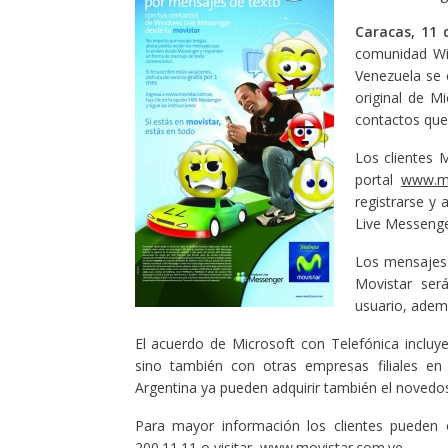
Caracas, 11 
comunidad Wi
Venezuela se c
original de M
contactos que
Los clientes 
portal
www.mo
registrarse y 
Live Messenge
Los mensajes
Movistar ser
usuario, adem
El acuerdo de Microsoft con Telefónica incluy
sino también con otras empresas filiales en
Argentina ya pueden adquirir también el noved
Para mayor información los clientes pueden 
200.11.11 o visitar
www.movistar.com.ve
.