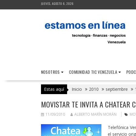
Saltar
JUEVES, AGOSTO 6, 2026
al
contenido
NOSOTROS
COMUNIDAD TIC VENEZUELA
PODC
Estas aquí
Inicio
2010
septiembre
MOVISTAR TE INVITA A CHATEAR 
11/09/2010
ALBERTO MARÍN MORÁN
MOV
Telefónica Ve
el servicio or