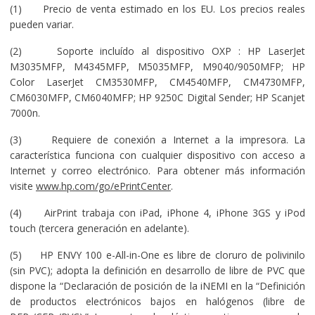
(1) Precio de venta estimado en los EU. Los precios reales
pueden variar.
(2) Soporte incluído al dispositivo OXP : HP LaserJet
M3035MFP, M4345MFP, M5035MFP, M9040/9050MFP; HP
Color LaserJet CM3530MFP, CM4540MFP, CM4730MFP,
CM6030MFP, CM6040MFP; HP 9250C Digital Sender; HP Scanjet
7000n.
(3) Requiere de conexión a Internet a la impresora. La
característica funciona con cualquier dispositivo con acceso a
Internet y correo electrónico. Para obtener más información
visite
www.hp.com/go/ePrintCenter
.
(4) AirPrint trabaja con iPad, iPhone 4, iPhone 3GS y iPod
touch (tercera generación en adelante).
(5) HP ENVY 100 e-All-in-One es libre de cloruro de polivinilo
(sin PVC); adopta la definición en desarrollo de libre de PVC que
dispone la “Declaración de posición de la iNEMI en la “Definición
de productos electrónicos bajos en halógenos (libre de