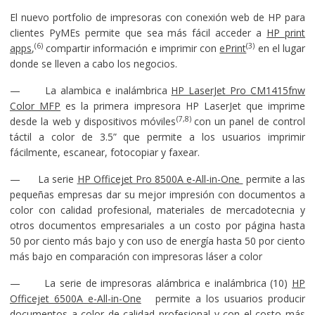
El nuevo portfolio de impresoras con conexión web de HP para
clientes PyMEs permite que sea más fácil acceder a
HP print
(6)
(3)
apps
,
compartir información e imprimir con
ePrint
en el lugar
donde se lleven a cabo los negocios.
— La alambica e inalámbrica
HP LaserJet Pro CM1415fnw
Color MFP
es la primera impresora HP LaserJet que imprime
(7,8)
desde la web y dispositivos móviles
con un panel de control
táctil a color de 3.5” que permite a los usuarios imprimir
fácilmente, escanear, fotocopiar y faxear.
— La serie
HP Officejet Pro 8500A e-All-in-One
permite a las
pequeñas empresas dar su mejor impresión con documentos a
color con calidad profesional, materiales de mercadotecnia y
otros documentos empresariales a un costo por página hasta
50 por ciento más bajo y con uso de energía hasta 50 por ciento
más bajo en comparación con impresoras láser a color
— La serie de impresoras alámbrica e inalámbrica (10)
HP
Officejet 6500A e-All-in-One
permite a los usuarios producir
documentos a color de calidad profesional y con el costo más