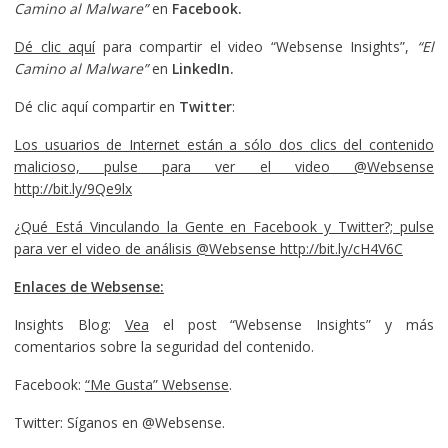
Camino al Malware”
en
Facebook.
Dé clic aquí
para compartir el video “Websense Insights”,
“El
Camino al Malware”
en
LinkedIn.
Dé clic aquí compartir en
Twitter
:
Los usuarios de Internet están a sólo dos clics del contenido
malicioso, pulse para ver el video @Websense
http://bit.ly/9Qe9lx
¿Qué Está Vinculando la Gente en Facebook y Twitter?; pulse
para ver el video de análisis @Websense http://bit.ly/cH4V6C
Enlaces de Websense:
Insights Blog:
Vea
el post “Websense Insights” y más
comentarios sobre la seguridad del contenido.
Facebook:
“Me Gusta” Websense
.
Twitter: Síganos en @Websense.