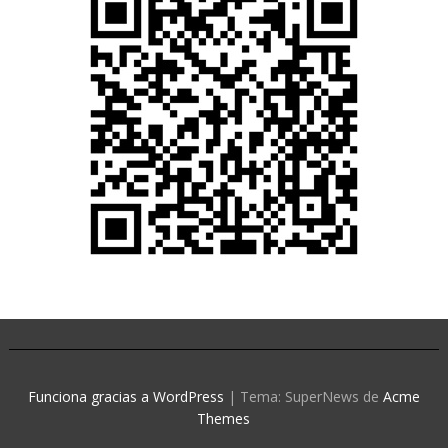
Funciona gracias a WordPress
|
Tema: SuperNews de
Acme
Themes