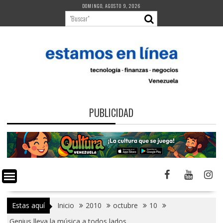
Saltar
DOMINGO, AGOSTO 9, 2026
al
contenido
PUBLICIDAD
Estas aquí
Inicio
2010
octubre
10
Genius lleva la música a todos lados